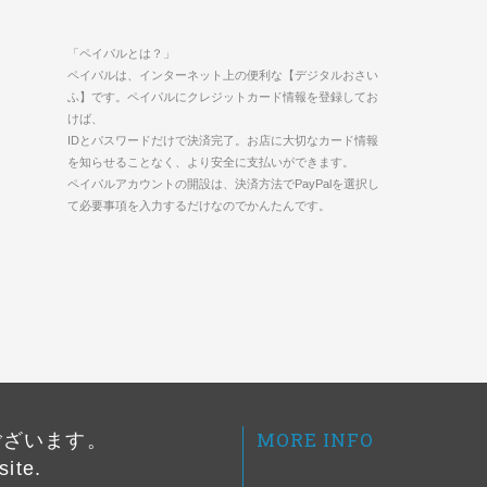
「ペイパルとは？」
ペイパルは、インターネット上の便利な【デジタルおさい
ふ】です。ペイパルにクレジットカード情報を登録してお
けば、
IDとパスワードだけで決済完了。お店に大切なカード情報
を知らせることなく、より安全に支払いができます。
ペイパルアカウントの開設は、決済方法でPayPalを選択し
て必要事項を入力するだけなのでかんたんです。
MORE INFO
ございます。
site.