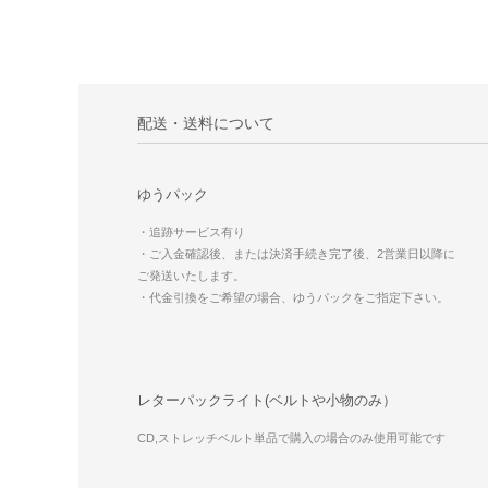
配送・送料について
ゆうパック
・追跡サービス有り
・ご入金確認後、または決済手続き完了後、2営業日以降に
ご発送いたします。
・代金引換をご希望の場合、ゆうパックをご指定下さい。
レターパックライト(ベルトや小物のみ）
CD,ストレッチベルト単品で購入の場合のみ使用可能です