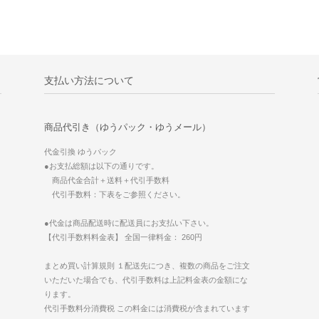
支払い方法について
商品代引き（ゆうパック・ゆうメール）
代金引換 ゆうパック
●お支払総額は以下の通りです。
商品代金合計＋送料＋代引手数料
代引手数料：下表をご参照ください。
●代金は商品配送時に配送員にお支払い下さい。
【代引手数料料金表】 全国一律料金： 260円
まとめ買い計算規則 １配送先につき、複数の商品をご注文
いただいた場合でも、代引手数料は上記料金表の金額にな
ります。
代引手数料分消費税 この料金には消費税が含まれています